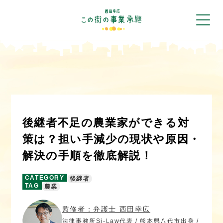
後継者不足の農業家ができる対
策は？担い手減少の現状や原因・
解決の手順を徹底解説！
CATEGORY
後継者
TAG
農業
監修者：弁護士 西田幸広
法律事務所Si-Law代表 / 熊本県八代市出身 /