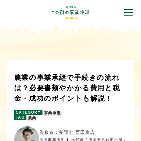
農業の事業承継で手続きの流れ
は？必要書類やかかる費用と税
金・成功のポイントも解説！
CATEGORY
事業承継
TAG
農業
監修者：弁護士 西田幸広
法律事務所Si-Law代表 / 熊本県八代市出身 /