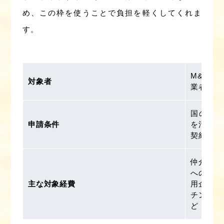
め、この枠を使うことで負担を軽くしてくれま
す。
M&Aを
対象者
業者
国の登録
申請条件
を活用す
契約・発
仲介業者
への手数
主な対象経費
用企業価
チングサ
ど