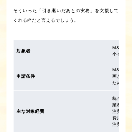
そういった「引き継いだあとの実務」を支援して
くれる枠だと言えるでしょう。
M&Aが
対象者
小企業・
M&A成
申請条件
画がある
ための投
統合作業
業務のや
主な対象経費
注費シス
費用社員
注費 な