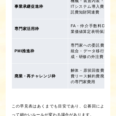
機械・装置内装・改修
事業承継促進枠
ITシステム導入費外注
託費知財関連費
FA・仲介手数料DD費
専門家活用枠
業価値算定表明保証保険
専門家への委託費シス
PMI推進枠
統合・データ移行費人
成・研修の外注費
解体・原状回復費在庫
廃業・再チャレンジ枠
費リース解約費廃業手
の専門家費用
この早見表はあくまでも目安であり、公募回によ
って細かいルールが変わる場合があります。