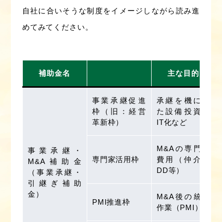
自社に合いそうな制度をイメージしながら読み進
めてみてください。
補助金名
主な目的
事業承継促進
承継を機にし
枠（旧：経営
た設備投資・
革新枠）
IT化など
M&Aの専門家
事業承継・
専門家活用枠
費用（仲介・
M&A補助金
DD等）
（事業承継・
引継ぎ補助
金）
M&A後の統合
PMI推進枠
作業（PMI）