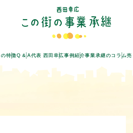
つの特徴
Q & A
代表 西田幸広
事例紹介
事業承継のコラム
売