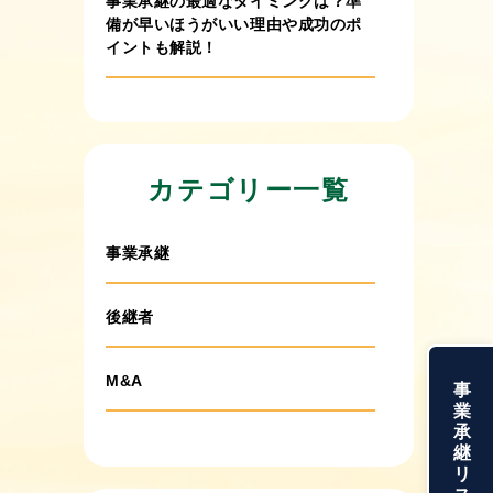
事業承継の最適なタイミングは？準
備が早いほうがいい理由や成功のポ
イントも解説！
2026年7月22日
事業承継で個人から法人にすべき？
それぞれの違いや検討したいケー
カテゴリー一覧
ス・手続きの流れも解説！
事業承継
2026年7月15日
事業承継税制の延長はいつまで？特
例承継計画の期限や要件・準備まで
後継者
徹底解説！
M&A
事
2026年7月15日
業
事業承継ガイドラインとは？中小企
承
継
業が押さえるべき3つの柱と実務手順
リ
を紹介！