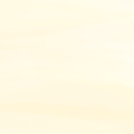
やメリット・デメリットをわかりや
すく解説！
2026年6月24日
【2026年最新版】事業承継に使える
補助金は？対象経費・申請手順・親
子間承継も解説！
2026年6月24日
事業承継でやるべきことは？準備リ
スト・手順・必要書類を弁護士が解
説
2026年6月17日
後継者不足の業界15選！今後危ない
業種や原因・解決策を弁護士が解
説！