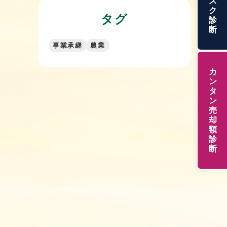
ス
ク
タグ
診
2026年7月8日
断
事業承継のマッチング支援とは？費
事業承継
農業
用や進め方・相談先の選び方までま
とめて解説！
カ
ン
2026年7月8日
タ
ン
【弁護士監修】事業承継の失敗事例
売
13選！原因と回避策を徹底解説！
却
額
診
2026年7月1日
断
熊本県の事業承継をお考えの方！相
談先や補助金・後継者探しと成功ス
テップまで解説！
2026年7月1日
事業承継とM&Aの違いとは？選び方