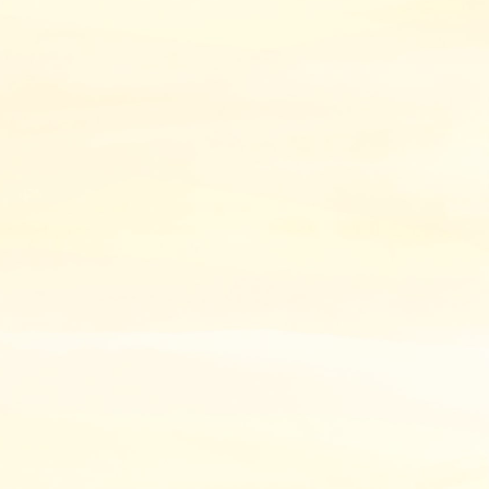
2026年6月17日
事業譲渡で従業員はどうなる？通知
や同意・退職金と必要書類まで徹底
解説！
2026年6月10日
事業承継で親子が対立する理由は？
起こりやすいトラブルや失敗例・解
決策と相談先も紹介！
2026年6月10日
有限会社の事業承継でかかる税金
は？節税方法や無償譲渡の場合・注
意すべきポイントも解説！
2026年6月3日