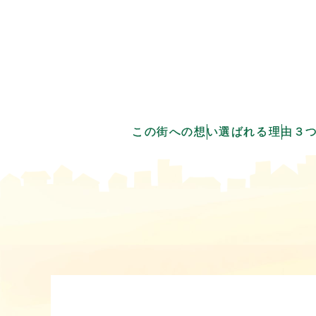
この街への想い
選ばれる理由
３