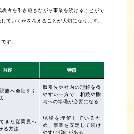
代表者を引き継ぎながら事業を続けることがで
託していくかを考えることが大切になります。
りです。
内容
特徴
取引先や社内の理解を得
親族へ会社を引
やすい一方で、相続や贈
法
与への準備が必要になる
現場を理解しているた
てきた従業員へ
め、事業を安定して続け
せる方法
やすい傾向がある