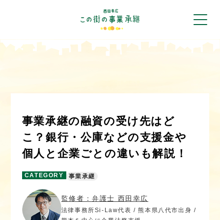
事業承継の融資の受け先はど
こ？銀行・公庫などの支援金や
個人と企業ごとの違いも解説！
CATEGORY
事業承継
監修者：弁護士 西田幸広
法律事務所Si-Law代表 / 熊本県八代市出身 /