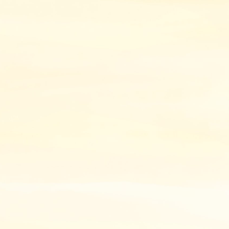
やメリット・デメリットをわかりや
すく解説！
2026年6月24日
【2026年最新版】事業承継に使える
補助金は？対象経費・申請手順・親
子間承継も解説！
2026年6月24日
事業承継でやるべきことは？準備リ
スト・手順・必要書類を弁護士が解
説
2026年6月17日
後継者不足の業界15選！今後危ない
業種や原因・解決策を弁護士が解
説！