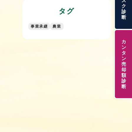
ス
ク
タグ
診
2026年7月8日
断
事業承継のマッチング支援とは？費
事業承継
農業
用や進め方・相談先の選び方までま
とめて解説！
カ
ン
2026年7月8日
タ
ン
【弁護士監修】事業承継の失敗事例
売
13選！原因と回避策を徹底解説！
却
額
診
2026年7月1日
断
熊本県の事業承継をお考えの方！相
談先や補助金・後継者探しと成功ス
テップまで解説！
2026年7月1日
事業承継とM&Aの違いとは？選び方