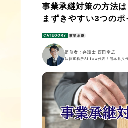
事業承継対策の方法は
まずきやすい3つのポ
CATEGORY
事業承継
監修者：弁護士 西田幸広
法律事務所Si-Law代表 / 熊本県