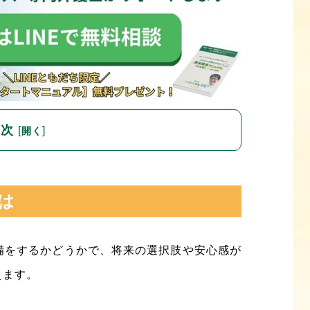
目次
[
]
開く
は
備をするかどうかで、将来の選択肢や安心感が
えます。