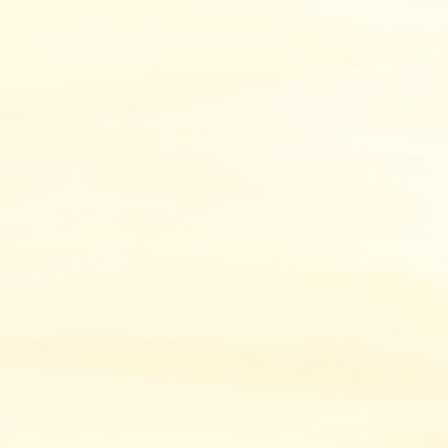
2026年6月17日
事業譲渡で従業員はどうなる？通知
や同意・退職金と必要書類まで徹底
解説！
2026年6月10日
事業承継で親子が対立する理由は？
起こりやすいトラブルや失敗例・解
決策と相談先も紹介！
2026年6月10日
有限会社の事業承継でかかる税金
は？節税方法や無償譲渡の場合・注
意すべきポイントも解説！
2026年6月3日