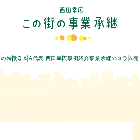
つの特徴
Q & A
代表 西田幸広
事例紹介
事業承継のコラム
売