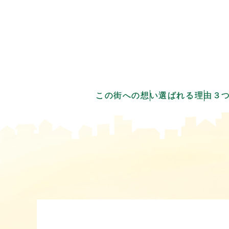
この街への想い
選ばれる理由
３