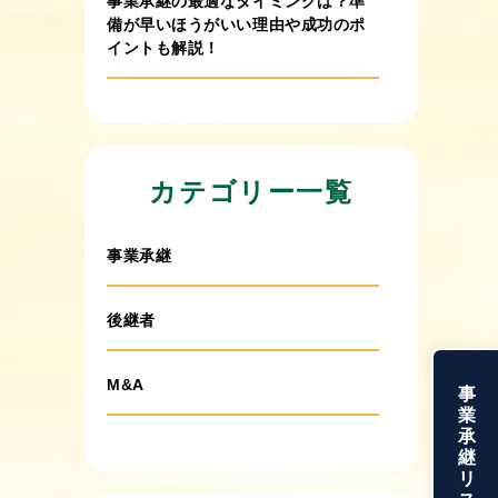
事業承継の最適なタイミングは？準
備が早いほうがいい理由や成功のポ
イントも解説！
2026年7月22日
事業承継で個人から法人にすべき？
それぞれの違いや検討したいケー
カテゴリー一覧
ス・手続きの流れも解説！
事業承継
2026年7月15日
事業承継税制の延長はいつまで？特
例承継計画の期限や要件・準備まで
後継者
徹底解説！
M&A
事
2026年7月15日
業
事業承継ガイドラインとは？中小企
承
継
業が押さえるべき3つの柱と実務手順
リ
を紹介！