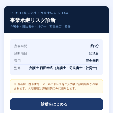
TORUTE株式会社 × 弁護士法人 Si-Law
事業承継リスク診断
弁護士・司法書士・社労士 西田幸広 監修
所要時間
約3分
診断項目
10項目
費用
完全無料
監修
弁護士 西田幸広（弁護士・司法書士・社労士）
※ お名前・携帯番号・メールアドレスをご入力後に診断結果が表示
されます。入力情報は診断目的のみに使用します。
診断をはじめる →