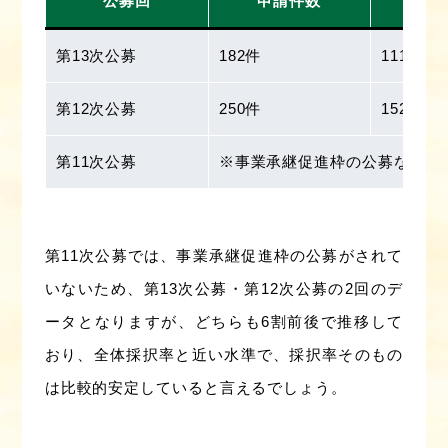
公募回
申請件数
採
第13次公募
182件
111件
第12次公募
250件
152件
第11次公募
※事業承継促進枠の公募なし
第11次公募では、事業承継促進枠の公募がされて
いないため、第13次公募・第12次公募の2回のデ
ータとなりますが、どちらも6割前後で推移して
おり、全体採択率と近い水準で、採択率そのもの
は比較的安定していると言えるでしょう。