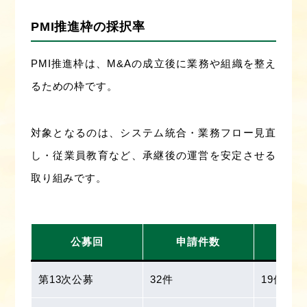
PMI推進枠の採択率
PMI推進枠は、M&Aの成立後に業務や組織を整え
るための枠です。
対象となるのは、システム統合・業務フロー見直
し・従業員教育など、承継後の運営を安定させる
取り組みです。
公募回
申請件数
採
第13次公募
32件
19件