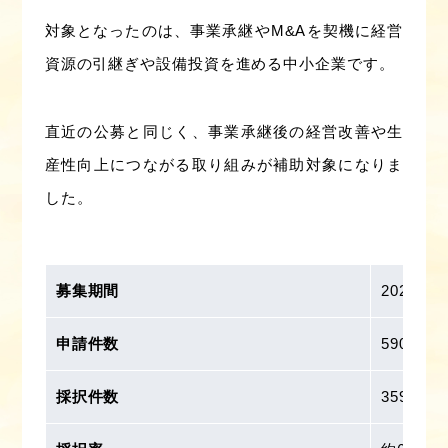
対象となったのは、事業承継やM&Aを契機に経営
資源の引継ぎや設備投資を進める中小企業です。
直近の公募と同じく、事業承継後の経営改善や生
産性向上につながる取り組みが補助対象になりま
した。
募集期間
2025年
申請件数
590件
採択件数
359件