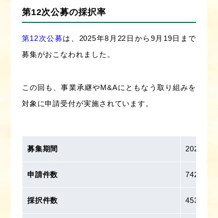
第12次公募の採択率
第12次公募
は、2025年8月22日から9月19日まで
募集がおこなわれました。
この回も、事業承継やM&Aにともなう取り組みを
対象に申請受付が実施されています。
募集期間
2025年
申請件数
742件
採択件数
453件